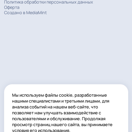
АКЦИИ
+7 (495) 668-06-70
Общий
+7 (925) 168-06-70
Общий
Email
info@smartlamps.ru
ЗАКАЗАТЬ КОНСУЛЬТАЦИЮ
ИНН: 7716244561
ОГРН: 1157746224074