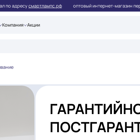
л по адресу
смартлампс.рф
оптовый интернет-магази
шения
Компания
Акции
обслуживание
ГАРАНТИ