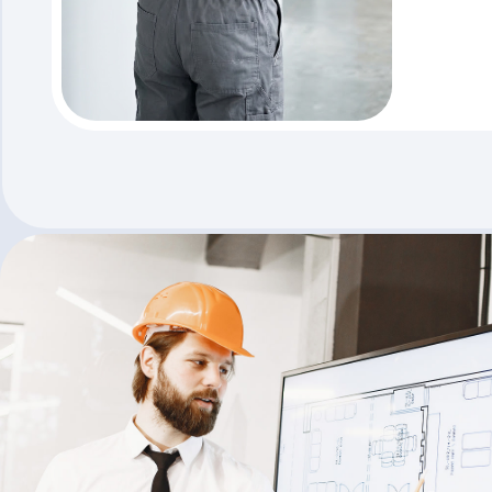
Диа
не