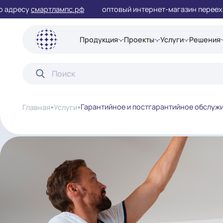
у
смартлампс.рф
оптовый интернет-магазин перееха
Продукция
Проекты
Услуги
Ре
Гарантийное и постгарантийное 
Главная
Услуги