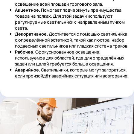
ОСВЕЩЕНИЕ МАГАЗИНОВ
Включает в себя различные варианты осветител
приборов, направленных на выполнение
поставленных перед бизнесом задач.
Типы освещения магазинов бывают:
Общее.
Обеспечивает достаточное и равномерн
освещение всей площади торгового зала.
Акцентное.
Помогает подчеркнуть преимуществ
товара на полках. Для этой задачи используют
регулируемые светильники с направленным пучк
света.
Декоративное.
Достигается с помощью светильн
с определённой эстетикой, такой как люстра, наб
подвесных светильников или гладкая система тре
Рабочее.
Сфокусированное освещение,
используемое для областей, где для определённ
задач или целей требуется больше освещения.