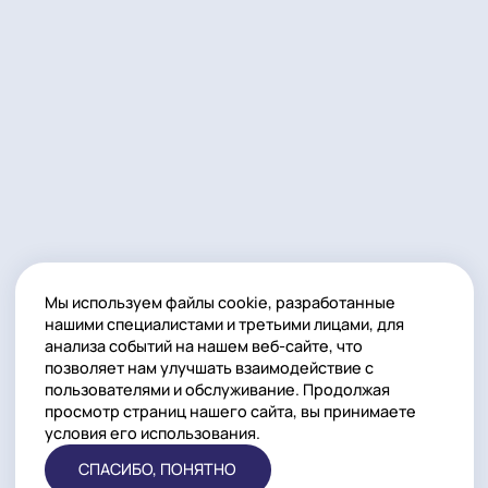
+7 (495) 668-06-70
Общий
+7 (925) 168-06-70
Общий
Email
info@smartlamps.ru
ЗАКАЗАТЬ КОНСУЛЬТАЦИЮ
ИНН: 7716244561
ОГРН: 1157746224074
© ООО «Смарт Лампс» 2026