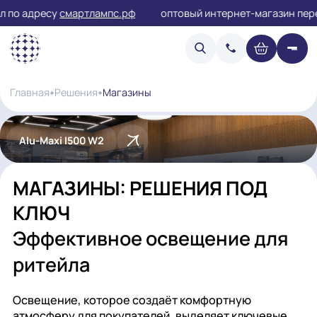
по адресу
смартлампс.рф
оптовый интернет-магазин 
Магазины
Главная
Решения
Alu-Maxi l500 W2
МАГАЗИНЫ: РЕШЕНИЯ ПОД
КЛЮЧ
Эффективное освещение дл
ритейла