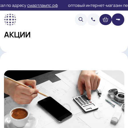
 по адресу
смартлампс.рф
оптовый интернет-магазин
АКЦИИ