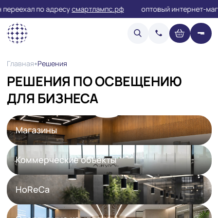
переехал по адресу
смартлампс.рф
оптовый интернет
Решения
Главная
РЕШЕНИЯ ПО ОСВЕЩЕНИЮ
ДЛЯ БИЗНЕСА
Магазины
Коммерческие объекты
HoReCa