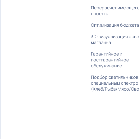
под ключ
Трековые
Подбор светиль
Встраиваемые
стилю интерье
Карданные
Поставка обор
Накладные
Монтаж и налад
Офисные
Дизайн-проект
Промышленные
Разработка бре
Шинопровод
Разработка ко
освещения
ПРОЕКТЫ
Подбор аналог
Перерасчет им
проекта
Оптимизация б