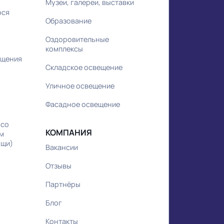
Коммерческие объекты
ников по
HoReCa
ра
Спортивные комплексы
удования
Бизнес-центры
ка
Декоративное освещение
Дорожное освещение
ндбука
Жилые объекты
нцепции
Медицина
ов
Музеи, галереи, выставки
еющегося
Образование
Оздоровительные
юджета