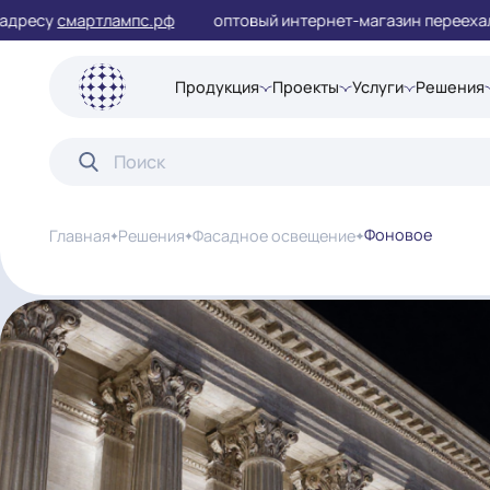
су
смартлампс.рф
оптовый интернет-магазин переех
Продукция
Проекты
Услуги
Ре
Фоновое
Главная
Решения
Фасадное освещение