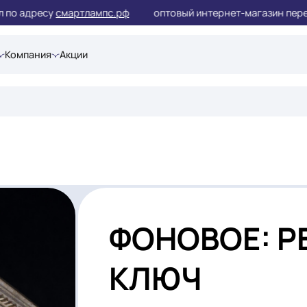
ал по адресу
смартлампс.рф
оптовый интернет-магаз
шения
Компания
Акции
ФОНОВО