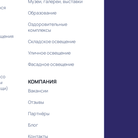
Коммерческие объекты
ников по
HoReCa
ра
Спортивные комплексы
удования
Бизнес-центры
ка
Декоративное освещение
Дорожное освещение
ндбука
Жилые объекты
нцепции
Медицина
ов
Музеи, галереи, выставки
еющегося
Образование
Оздоровительные
юджета