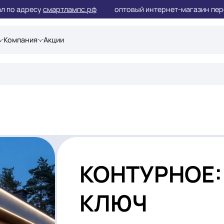
ал по адресу
смартлампс.рф
оптовый интернет-мага
шения
Компания
Акции
е
КОНТУРН