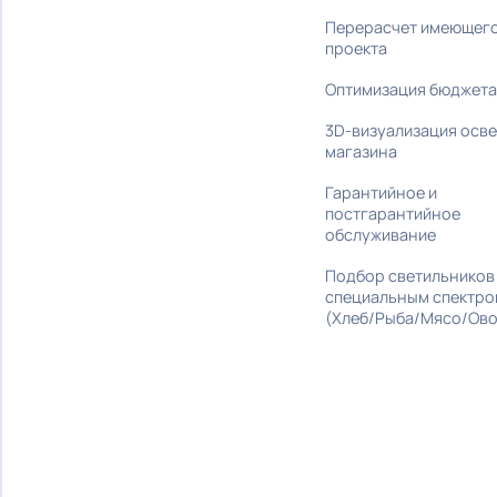
под ключ
Трековые
Подбор светиль
Встраиваемые
стилю интерье
Карданные
Поставка обор
Накладные
Монтаж и налад
Офисные
Дизайн-проект
Промышленные
Разработка бре
Шинопровод
Разработка ко
освещения
ПРОЕКТЫ
Подбор аналог
Перерасчет им
проекта
Оптимизация б