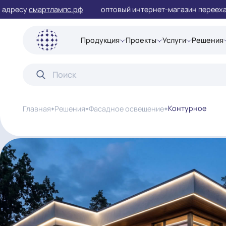
есу
смартлампс.рф
оптовый интернет-магазин переех
Продукция
Проекты
Услуги
Ре
Контурно
Главная
Решения
Фасадное освещение