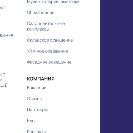
Коммерческие объекты
ников по
HoReCa
ра
Спортивные комплексы
удования
Бизнес-центры
ка
Декоративное освещение
Дорожное освещение
ндбука
Жилые объекты
нцепции
Медицина
ов
Музеи, галереи, выставки
еющегося
Образование
Оздоровительные
юджета