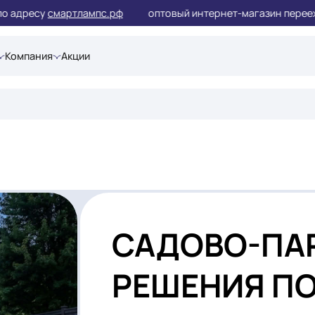
 по адресу
смартлампс.рф
оптовый интернет-магазин
шения
Компания
Акции
рковое
САДОВО