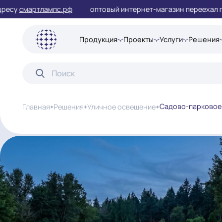
смартлампс.рф
оптовый интернет-магазин переехал
Продукция
Проекты
Услуги
Ре
Садово-па
Главная
Решения
Уличное освещение