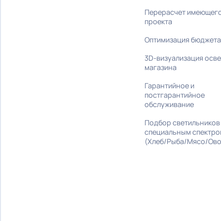
под ключ
Трековые
Подбор светиль
Встраиваемые
стилю интерье
Карданные
Поставка обор
Накладные
Монтаж и налад
Офисные
Дизайн-проект
Промышленные
Разработка бре
Шинопровод
Разработка ко
освещения
ПРОЕКТЫ
Подбор аналог
Перерасчет им
проекта
Оптимизация б