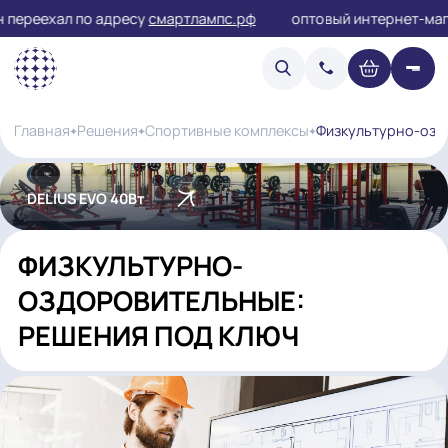
переехал по адресу
смартлампс.рф
оптовый интернет
Физкультур
Главная
Решения
Спортивные комплексы
DELIUS EVO 40Вт
ФИЗКУЛЬТУРНО-
ОЗДОРОВИТЕЛЬНЫЕ:
РЕШЕНИЯ ПОД КЛЮЧ