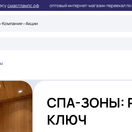
су
смартлампс.рф
оптовый интернет-магазин переех
шения
Компания
Акции
ПА-зоны
СПА-ЗО